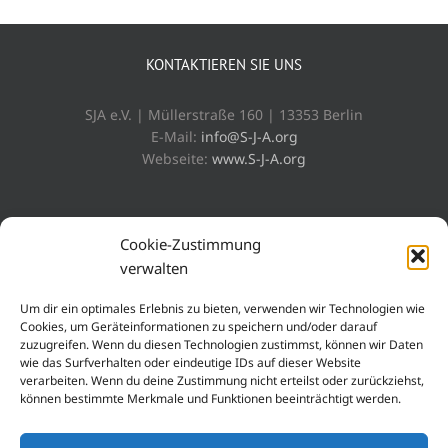
KONTAKTIEREN SIE UNS
SJA e.V. | Müllerstraße 160 | 13353 Berlin
E-Mail:
info@S-J-A.org
Webseite:
www.S-J-A.org
WER SIND WIR?
Cookie-Zustimmung
verwalten
Die SJA e.V. ist ein religiöser, kultureller, sozialer und
parteipolitisch unabhängiger Verein, der sich für die
Um dir ein optimales Erlebnis zu bieten, verwenden wir Technologien wie
Erhaltung & Anpassung der jesidischen Religion und
Cookies, um Geräteinformationen zu speichern und/oder darauf
zuzugreifen. Wenn du diesen Technologien zustimmst, können wir Daten
Kultur mit dem modernen Weltfortschritt einsetzt.
wie das Surfverhalten oder eindeutige IDs auf dieser Website
verarbeiten. Wenn du deine Zustimmung nicht erteilst oder zurückziehst,
können bestimmte Merkmale und Funktionen beeinträchtigt werden.
Kontakt
|
Impressum
|
Datenschutz