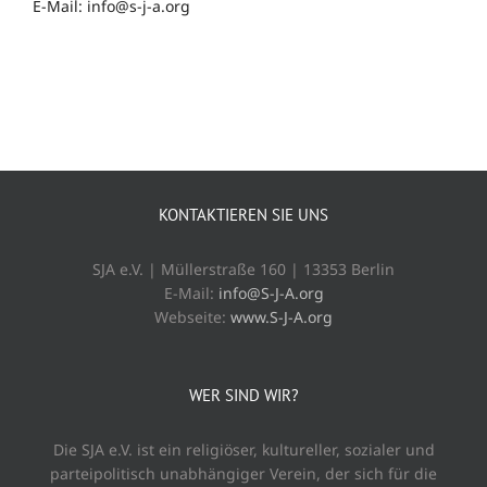
E-Mail: info@s-j-a.org
KONTAKTIEREN SIE UNS
SJA e.V. | Müllerstraße 160 | 13353 Berlin
E-Mail:
info@S-J-A.org
Webseite:
www.S-J-A.org
WER SIND WIR?
Die SJA e.V. ist ein religiöser, kultureller, sozialer und
parteipolitisch unabhängiger Verein, der sich für die