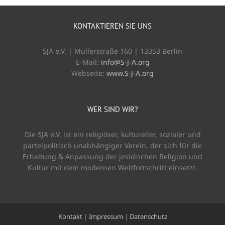
KONTAKTIEREN SIE UNS
SJA e.V. | Müllerstraße 160 | 13353 Berlin
E-Mail:
info@S-J-A.org
Webseite:
www.S-J-A.org
WER SIND WIR?
Die SJA e.V. ist ein religiöser, kultureller, sozialer und
parteipolitisch unabhängiger Verein, der sich für die
Erhaltung & Anpassung der jesidischen Religion und
Kultur mit dem modernen Weltfortschritt einsetzt.
Kontakt
|
Impressum
|
Datenschutz