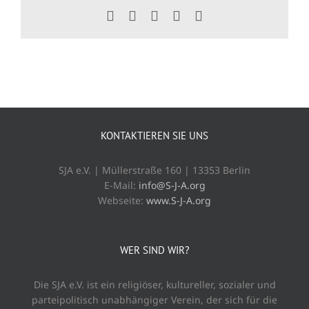
Facebook
X
WhatsApp
Tumblr
E-
Mail
KONTAKTIEREN SIE UNS
SJA e.V. | Müllerstraße 160 | 13353 Berlin
E-Mail:
info@S-J-A.org
Webseite:
www.S-J-A.org
WER SIND WIR?
Die SJA e.V. ist ein religiöser, kultureller, sozialer und
parteipolitisch unabhängiger Verein, der sich für die