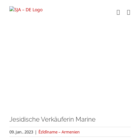
Zum
Inhalt
springen
Zeige
grösseres
Bild
Jesidische Verkäuferin Marine
09. Jan.. 2023
|
Êzîdîname – Armenien