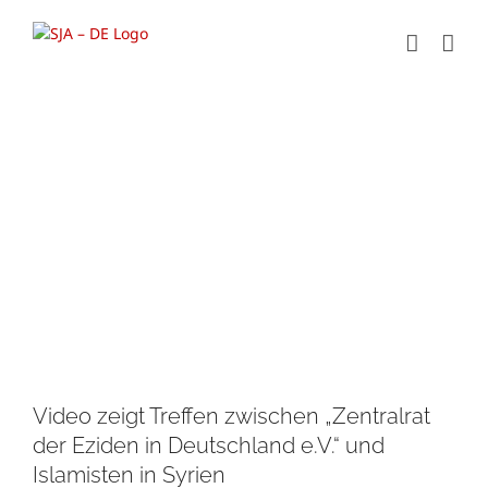
Zum
Inhalt
springen
Zeige
grösseres
Bild
Video zeigt Treffen zwischen „Zentralrat
der Eziden in Deutschland e.V.“ und
Islamisten in Syrien