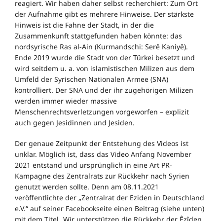
reagiert. Wir haben daher selbst recherchiert: Zum Ort
der Aufnahme gibt es mehrere Hinweise. Der stärkste
Hinweis ist die Fahne der Stadt, in der die
Zusammenkunft stattgefunden haben könnte: das
nordsyrische Ras al-Ain (Kurmandschi: Serê Kaniyê).
Ende 2019 wurde die Stadt von der Türkei besetzt und
wird seitdem u. a. von islamistischen Milizen aus dem
Umfeld der Syrischen Nationalen Armee (SNA)
kontrolliert. Der SNA und der ihr zugehörigen Milizen
werden immer wieder massive
Menschenrechtsverletzungen vorgeworfen – explizit
auch gegen Jesidinnen und Jesiden.
Der genaue Zeitpunkt der Entstehung des Videos ist
unklar. Möglich ist, dass das Video Anfang November
2021 entstand und ursprünglich in eine Art PR-
Kampagne des Zentralrats zur Rückkehr nach Syrien
genutzt werden sollte. Denn am 08.11.2021
veröffentlichte der „Zentralrat der Eziden in Deutschland
e.V.“ auf seiner Facebookseite einen Beitrag (siehe unten)
mit dem Titel „Wir unterstützen die Rückkehr der Êzîden