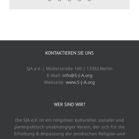
Mail
KONTAKTIEREN SIE UNS
SJA e.V. | Müllerstraße 160 | 13353 Berlin
E-Mail:
info@S-J-A.org
Webseite:
www.S-J-A.org
WER SIND WIR?
Die SJA e.V. ist ein religiöser, kultureller, sozialer und
parteipolitisch unabhängiger Verein, der sich für die
Erhaltung & Anpassung der jesidischen Religion und