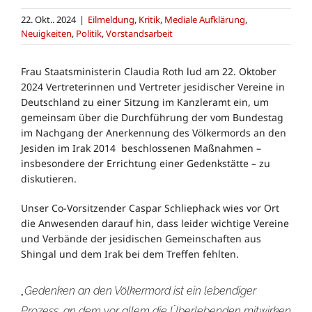
22. Okt.. 2024
|
Eilmeldung
,
Kritik
,
Mediale Aufklärung
,
Neuigkeiten
,
Politik
,
Vorstandsarbeit
Frau Staatsministerin Claudia Roth lud am 22. Oktober
2024 Vertreterinnen und Vertreter jesidischer Vereine in
Deutschland zu einer Sitzung im Kanzleramt ein, um
gemeinsam über die Durchführung der vom Bundestag
im Nachgang der Anerkennung des Völkermords an den
Jesiden im Irak 2014 beschlossenen Maßnahmen –
insbesondere der Errichtung einer Gedenkstätte – zu
diskutieren.
Unser Co-Vorsitzender Caspar Schliephack wies vor Ort
die Anwesenden darauf hin, dass leider wichtige Vereine
und Verbände der jesidischen Gemeinschaften aus
Shingal und dem Irak bei dem Treffen fehlten.
„Gedenken an den Völkermord ist ein lebendiger
Prozess, an dem vor allem die Überlebenden mitwirken