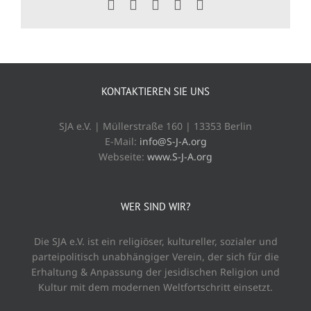
Facebook
X
WhatsApp
Tumblr
E-
Mail
KONTAKTIEREN SIE UNS
SJA e.V. | Müllerstraße 160 | 13353 Berlin
E-Mail:
info@S-J-A.org
Webseite:
www.S-J-A.org
WER SIND WIR?
Die SJA e.V. ist ein religiöser, kultureller, sozialer und
parteipolitisch unabhängiger Verein, der sich für die
Erhaltung & Anpassung der jesidischen Religion und
Kultur mit dem modernen Weltfortschritt einsetzt.