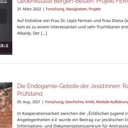
Gedenkstätte Bergen-Belsen: Projekt FE
31. März. 2022
|
Forschung
,
Neuigkeiten
,
Projekt
Auf Initiative von Frau Dr. Leyla Ferman und Frau Diana 
kam es zu einem interessanten und sehr fruchtbaren ers
Alkaidy. Der [...]
Die Endogamie-Gebote der Jesid:innen: R
Prüfstand
05. Aug.. 2021
|
Forschung
,
Geschichte
,
Kritik
,
Mediale Aufklärun
In Kooperationsarbeit zwischen der „Êzîdîschen Jugend in 
Angelegenheiten e.V. wurde ein Beitrag zur jesidischen I
Informations- und Dokumentationszentrum für Antirassismu