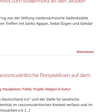
RMAN zum Völkermord an den Jesiden
Gring von der Stiftung niedersächsische Gedenkstätte
ten Treffen mit Sarkis Agojan, Sedat Özgen und Gohdar
Weiterlesen
assismuskritische Perspektiven auf dem
g
,
Neuigkeiten
,
Politik
,
Projekt
,
Religion & Kultur
Deutschland e.V.“ und der Stelle für Jesidische
dentität im rassismuskritischen Kontext verfasst und im
sarbeit e.V. [...]