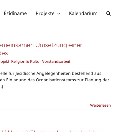
Êzîdîname
Projekte
Kalendarium
 gemeinsamen Umsetzung einer
des
rojekt
,
Religion & Kultur
,
Vorstandsarbeit
telle für Jesidische Angelegenheiten bestehend aus
nen Einladung des Organisationsteams zur Planung der
.]
Weiterlesen