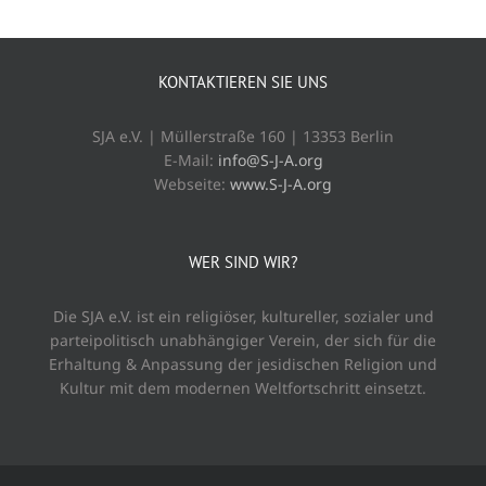
KONTAKTIEREN SIE UNS
SJA e.V. | Müllerstraße 160 | 13353 Berlin
E-Mail:
info@S-J-A.org
Webseite:
www.S-J-A.org
WER SIND WIR?
Die SJA e.V. ist ein religiöser, kultureller, sozialer und
parteipolitisch unabhängiger Verein, der sich für die
Erhaltung & Anpassung der jesidischen Religion und
Kultur mit dem modernen Weltfortschritt einsetzt.