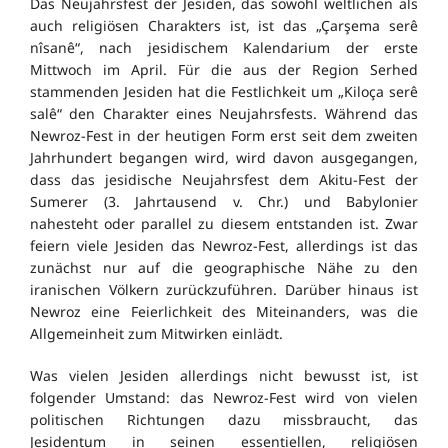
Das Neujahrsfest der Jesiden, das sowohl weltlichen als
auch religiösen Charakters ist, ist das „Çarşema serê
nîsanê“, nach jesidischem Kalendarium der erste
Mittwoch im April. Für die aus der Region Serhed
stammenden Jesiden hat die Festlichkeit um „Kiloça serê
salê“ den Charakter eines Neujahrsfests.
Während das
Newroz-Fest in der heutigen Form erst seit dem zweiten
Jahrhundert begangen wird, wird davon ausgegangen,
dass das jesidische Neujahrsfest dem Akitu-Fest der
Sumerer (3. Jahrtausend v. Chr.) und Babylonier
nahesteht oder parallel zu diesem entstanden ist.
Zwar
feiern viele Jesiden das Newroz-Fest, allerdings ist das
zunächst nur auf die geographische Nähe zu den
iranischen Völkern zurückzuführen. Darüber hinaus ist
Newroz eine Feierlichkeit des Miteinanders, was die
Allgemeinheit zum Mitwirken einlädt.
Was vielen Jesiden allerdings nicht bewusst ist, ist
folgender Umstand: das Newroz-Fest wird von vielen
politischen Richtungen dazu missbraucht, das
Jesidentum in seinen essentiellen, religiösen