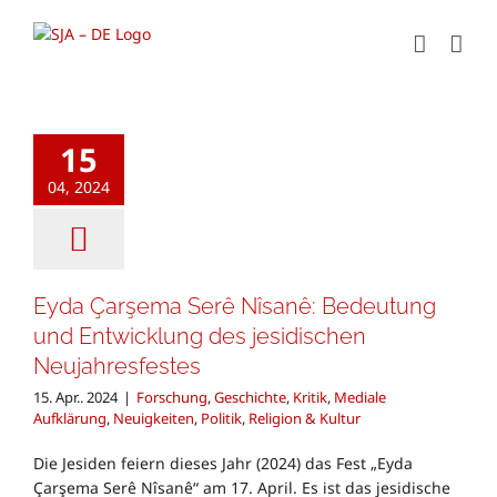
Zum
Inhalt
springen
15
04, 2024
Eyda Çarşema Serê Nîsanê: Bedeutung
und Entwicklung des jesidischen
Neujahresfestes
15. Apr.. 2024
|
Forschung
,
Geschichte
,
Kritik
,
Mediale
Aufklärung
,
Neuigkeiten
,
Politik
,
Religion & Kultur
Die Jesiden feiern dieses Jahr (2024) das Fest „Eyda
Çarşema Serê Nîsanê“ am 17. April. Es ist das jesidische