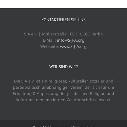
KONTAKTIEREN SIE UNS
SJA e.V. | Müllerstraße 160 | 13353 Berlin
E-Mail:
info@S-J-A.org
Webseite:
www.S-J-A.org
WER SIND WIR?
Die SJA e.V. ist ein religiöser, kultureller, sozialer und
parteipolitisch unabhängiger Verein, der sich für die
Erhaltung & Anpassung der jesidischen Religion und
Kultur mit dem modernen Weltfortschritt einsetzt.